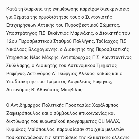
Κατά τη διάρκεια της ενημέρωσης παρείχαν διευκρινίσεις
για θέματα της αρμοδιότητάς τους ο Συντονιστής
Επιχειρήσεων Αττικής του Πυροσβεστικού Σώματος,
Υποστράτηγος Π.Σ. Βικέντιος Μαρινάκης, ο Διοικητής του
12ου Πυροσβεστικού Σταθμού Παλλήνης, Ταξίαρχος Π.Σ.
Νικόλαος Βλαχόγιαννης, ο Διοικητής της Πυροσβεστικής
Υπηρεσίας Νέας Μάκρης, Αντιπύραρχος Π.Σ. Κωνσταντίνος
Σκύλλαρης, ο Διοικητής του Αστυνομικού Τμήματος
Ραφήνας, Αστυνόμος Α΄ Γεώργιος Αλέκος, καθώς και ο
Υποδιοικητής του Τμήματος Ασφαλείας Ραφήνας,
Αστυνόμος Β΄ Αθανάσιος Μποβίλας.
Ο Αντιδήμαρχος Πολιτικής Προστασίας Χαράλαμπος
Ζαφειρόπουλος και ο σύμβουλος επικοινωνίας και
δικτύωσης του ευρωπαϊκού προγράμματος CLIMAAX,
Κυριάκος Μαϊόπουλος, παρουσίασαν στοιχεία μελετών
που καταγράφουν τις επιπτώσεις της κλιματικής αλλαγής