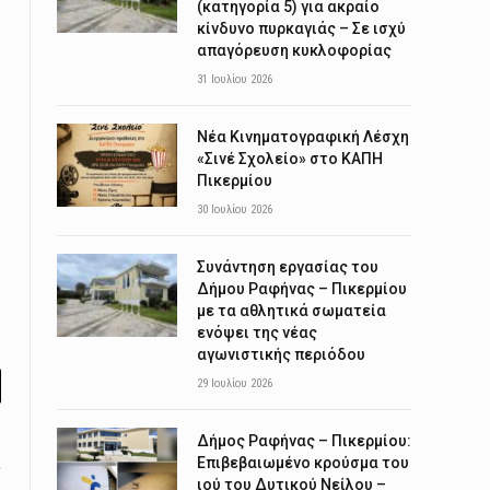
(κατηγορία 5) για ακραίο
κίνδυνο πυρκαγιάς – Σε ισχύ
απαγόρευση κυκλοφορίας
31 Ιουλίου 2026
Νέα Κινηματογραφική Λέσχη
«Σινέ Σχολείο» στο ΚΑΠΗ
Πικερμίου
30 Ιουλίου 2026
Συνάντηση εργασίας του
Δήμου Ραφήνας – Πικερμίου
με τα αθλητικά σωματεία
ενόψει της νέας
αγωνιστικής περιόδου
29 Ιουλίου 2026
l
Δήμος Ραφήνας – Πικερμίου:
Επιβεβαιωμένο κρούσμα του
ιού του Δυτικού Νείλου –