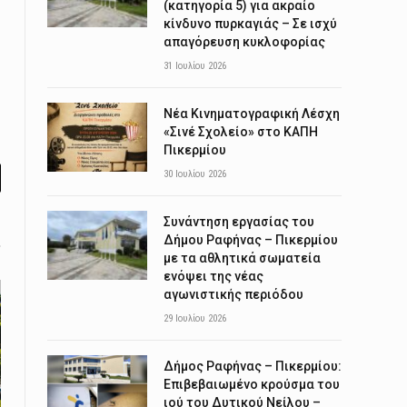
(κατηγορία 5) για ακραίο
κίνδυνο πυρκαγιάς – Σε ισχύ
απαγόρευση κυκλοφορίας
31 Ιουλίου 2026
Νέα Κινηματογραφική Λέσχη
«Σινέ Σχολείο» στο ΚΑΠΗ
Πικερμίου
30 Ιουλίου 2026
l
Συνάντηση εργασίας του
Δήμου Ραφήνας – Πικερμίου
με τα αθλητικά σωματεία
ενόψει της νέας
αγωνιστικής περιόδου
29 Ιουλίου 2026
Δήμος Ραφήνας – Πικερμίου:
Επιβεβαιωμένο κρούσμα του
ιού του Δυτικού Νείλου –