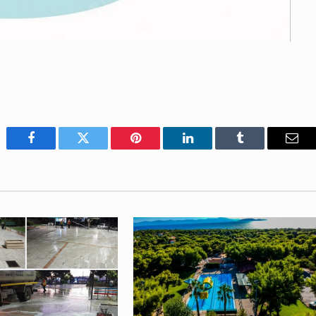
Facebook
Twitter
Pinterest
LinkedIn
Tumblr
Emai