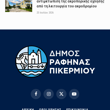
αντιμετώπιση της αεροπορικής όχλησης
από τη λειτουργία του αεροδρομίου
25 Ιουλίου 2026
Facebook
Instagram
X
YouTube
(Twitter)
ΑΡΧΙΚΗ
ΟΡΟΙ ΧΡΗΣΗΣ
EΠΙΚΟΙΝΩΝΊΑ