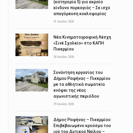
(κατηγορία 5) για ακραίο
κίνδυνο πυρκαγιάς – Σε ισχύ
απαγόρευση κυκλοφορίας
31 Ιουλίου 2026
Νέα Κινηματογραφική Λέσχη
«Σινέ Σχολείο» στο ΚΑΠΗ
Πικερμίου
30 Ιουλίου 2026
Συνάντηση εργασίας του
Δήμου Ραφήνας – Πικερμίου
με τα αθλητικά σωματεία
ενόψει της νέας
αγωνιστικής περιόδου
29 Ιουλίου 2026
Δήμος Ραφήνας – Πικερμίου:
Επιβεβαιωμένο κρούσμα του
ιού του Δυτικού Νείλου –