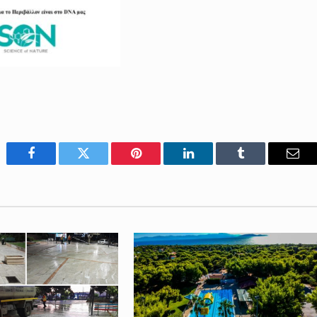
Facebook
Twitter
Pinterest
LinkedIn
Tumblr
Emai