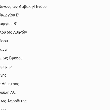
σθένους ως Δαβάκη-Πίνδου
Γεωργίου Β’
ωργίου Β’
ύλου ως Αθηνών
έσου
ιάννη
λ. ως Εφέσου
Ειρήνης
ήνης
ς Δήμητρας
γούλη Αλ.
. ως Αφροδίτης
σης