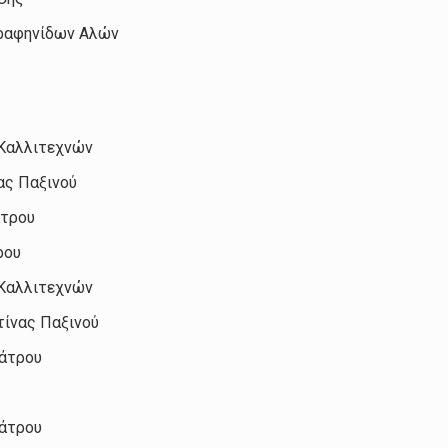
Αραφηνίδων Αλών
 Καλλιτεχνών
ας Παξινού
άτρου
ρου
 Καλλιτεχνών
τίνας Παξινού
εάτρου
εάτρου