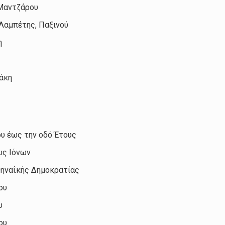
 Μαντζάρου
Λαμπέτης, Παξινού
η
εάκη
υ έως την οδό Έτους
ως Ιόνων
θηναΐκής Δημοκρατίας
ου
υ
ου