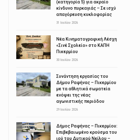
(κατηγορία 5) για ακραίο
κίνδυνο πυρκαγιάς – Σε ισχύ
απαγόρευση κυκλοφορίας
31 Ιουλίου 2026
Νέα Κινηματογραφική Λέσχη
«Σινέ Σχολείο» στο ΚΑΠΗ
Πικερμίου
30 Ιουλίου 2026
Συνάντηση εργασίας του
Δήμου Ραφήνας – Πικερμίου
με τα αθλητικά σωματεία
ενόψει της νέας
αγωνιστικής περιόδου
29 Ιουλίου 2026
Δήμος Ραφήνας – Πικερμίου:
Επιβεβαιωμένο κρούσμα του
ιού του Δυτικού Νείλου –