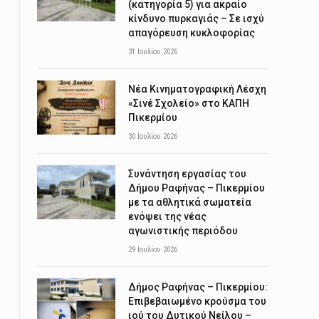
(κατηγορία 5) για ακραίο
κίνδυνο πυρκαγιάς – Σε ισχύ
απαγόρευση κυκλοφορίας
31 Ιουλίου 2026
Νέα Κινηματογραφική Λέσχη
«Σινέ Σχολείο» στο ΚΑΠΗ
Πικερμίου
30 Ιουλίου 2026
Συνάντηση εργασίας του
Δήμου Ραφήνας – Πικερμίου
με τα αθλητικά σωματεία
ενόψει της νέας
αγωνιστικής περιόδου
29 Ιουλίου 2026
Δήμος Ραφήνας – Πικερμίου:
Επιβεβαιωμένο κρούσμα του
ιού του Δυτικού Νείλου –