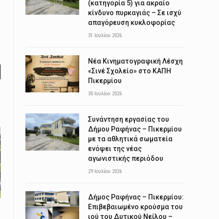
(κατηγορία 5) για ακραίο
κίνδυνο πυρκαγιάς – Σε ισχύ
απαγόρευση κυκλοφορίας
31 Ιουλίου 2026
Νέα Κινηματογραφική Λέσχη
«Σινέ Σχολείο» στο ΚΑΠΗ
l
Πικερμίου
30 Ιουλίου 2026
Συνάντηση εργασίας του
Δήμου Ραφήνας – Πικερμίου
με τα αθλητικά σωματεία
ενόψει της νέας
αγωνιστικής περιόδου
29 Ιουλίου 2026
Δήμος Ραφήνας – Πικερμίου:
Επιβεβαιωμένο κρούσμα του
ιού του Δυτικού Νείλου –