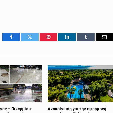
Facebook
Twitter
Pinterest
LinkedIn
Tumblr
Emai
ας – Πικερμίου:
Ανακοίνωση για την εφαρμογή