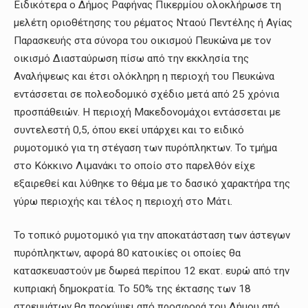
Ειδικότερα ο Δήμος Ραφήνας Πικερμίου ολοκλήρωσε τη
μελέτη οριοθέτησης του ρέματος Νταού Πεντέλης ή Αγίας
Παρασκευής στα σύνορα του οικισμού Πευκώνα με τον
οικισμό Διασταύρωση πίσω από την εκκλησία της
Αναλήψεως και έτσι ολόκληρη η περιοχή του Πευκώνα
εντάσσεται σε πολεοδομικό σχέδιο μετά από 25 χρόνια
προσπάθειών. Η περιοχή Μακεδονομάχοι εντάσσεται με
συντελεστή 0,5, όπου εκεί υπάρχει και το ειδικό
ρυμοτομικό για τη στέγαση των πυρόπληκτων. Το τμήμα
στο Κόκκινο Λιμανάκι το οποίο στο παρελθόν είχε
εξαιρεθεί και λύθηκε το θέμα με το δασικό χαρακτήρα της
γύρω περιοχής και τέλος η περιοχή στο Μάτι.
Το τοπικό ρυμοτομικό για την αποκατάσταση των άστεγων
πυρόπληκτων, αφορά 80 κατοικίες οι οποίες θα
κατασκευαστούν με δωρεά περίπου 12 εκατ. ευρώ από την
κυπριακή δημοκρατία. Το 50% της έκτασης των 18
στρεμμάτων θα προκύψει από προσφορά του Δήμου από