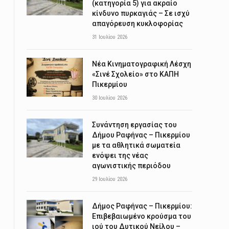
(κατηγορία 5) για ακραίο
κίνδυνο πυρκαγιάς – Σε ισχύ
απαγόρευση κυκλοφορίας
31 Ιουλίου 2026
Νέα Κινηματογραφική Λέσχη
«Σινέ Σχολείο» στο ΚΑΠΗ
Πικερμίου
30 Ιουλίου 2026
Συνάντηση εργασίας του
Δήμου Ραφήνας – Πικερμίου
με τα αθλητικά σωματεία
ενόψει της νέας
αγωνιστικής περιόδου
29 Ιουλίου 2026
Δήμος Ραφήνας – Πικερμίου:
Επιβεβαιωμένο κρούσμα του
ιού του Δυτικού Νείλου –