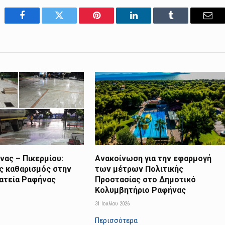
Facebook
Twitter
Pinterest
LinkedIn
Tumblr
Emai
ας – Πικερμίου:
Ανακοίνωση για την εφαρμογή
ς καθαρισμός στην
των μέτρων Πολιτικής
λατεία Ραφήνας
Προστασίας στο Δημοτικό
Κολυμβητήριο Ραφήνας
31 Ιουλίου 2026
Περισσότερα