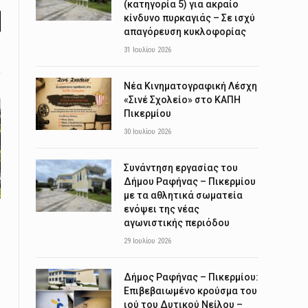
(κατηγορία 5) για ακραίο
κίνδυνο πυρκαγιάς – Σε ισχύ
l
απαγόρευση κυκλοφορίας
31 Ιουλίου 2026
Νέα Κινηματογραφική Λέσχη
«Σινέ Σχολείο» στο ΚΑΠΗ
Πικερμίου
30 Ιουλίου 2026
Συνάντηση εργασίας του
Δήμου Ραφήνας – Πικερμίου
με τα αθλητικά σωματεία
ενόψει της νέας
αγωνιστικής περιόδου
29 Ιουλίου 2026
Δήμος Ραφήνας – Πικερμίου:
Επιβεβαιωμένο κρούσμα του
ιού του Δυτικού Νείλου –