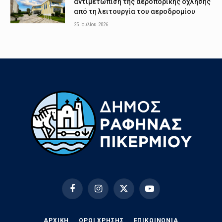
αντιμετώπιση της αεροπορικής όχλησης
από τη λειτουργία του αεροδρομίου
25 Ιουλίου 2026
Facebook
Instagram
X
YouTube
(Twitter)
ΑΡΧΙΚΗ
ΟΡΟΙ ΧΡΗΣΗΣ
EΠΙΚΟΙΝΩΝΊΑ