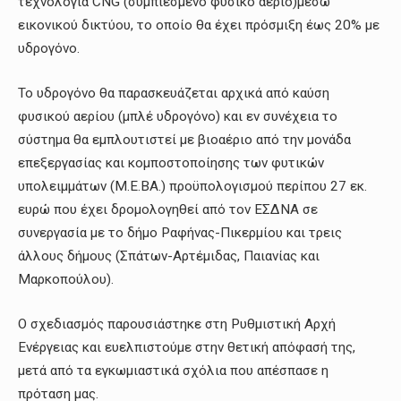
τεχνολογία CNG (συμπιεσμένο φυσικό αέριο)μέσω
εικονικού δικτύου, το οποίο θα έχει πρόσμιξη έως 20% με
υδρογόνο.
Το υδρογόνο θα παρασκευάζεται αρχικά από καύση
φυσικού αερίου (μπλέ υδρογόνο) και εν συνέχεια το
σύστημα θα εμπλουτιστεί με βιοαέριο από την μονάδα
επεξεργασίας και κομποστοποίησης των φυτικών
υπολειμμάτων (Μ.Ε.ΒΑ.) προϋπολογισμού περίπου 27 εκ.
ευρώ που έχει δρομολογηθεί από τον ΕΣΔΝΑ σε
συνεργασία με το δήμο Ραφήνας-Πικερμίου και τρεις
άλλους δήμους (Σπάτων-Αρτέμιδας, Παιανίας και
Μαρκοπούλου).
Ο σχεδιασμός παρουσιάστηκε στη Ρυθμιστική Αρχή
Ενέργειας και ευελπιστούμε στην θετική απόφασή της,
μετά από τα εγκωμιαστικά σχόλια που απέσπασε η
πρόταση μας.