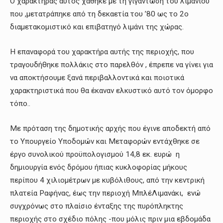
Ο χαρακτήρας αυτός χάθηκε με τη γιγάντωση του λιμανιού
που ,μετατράπηκε από τη δεκαετία του ’80 ως το 2ο
διαμετακομιστικό και επιβατηγό λιμάνι της χώρας.
Η επαναφορά του χαρακτήρα αυτής της περιοχής, που
τραγουδήθηκε πολλάκις στο παρελθόν , έπρεπε να γίνει για
να αποκτήσουμε ξανά περιβαλλοντικά και ποιοτικά
χαρακτηριστικά που θα έκαναν ελκυστικό αυτό τον όμορφο
τόπο..
Με πρόταση της δημοτικής αρχής που έγινε αποδεκτή από
το Υπουργείο Υποδομών και Μεταφορών εντάχθηκε σε
έργο συνολικού προϋπολογισμού 14,8 εκ. ευρώ η
δημιουργία ενός δρόμου ήπιας κυκλοφορίας μήκους
περίπου 4 χιλιομέτρων με κυβόλιθους, από την κεντρική
πλατεία Ραφήνας, έως την περιοχή ΜπλέΛιμανάκι, ενώ
συγχρόνως στο πλαίσιο ένταξης της πυρόπληκτης
περιοχής στο σχέδιο πόλης -που μόλις πριν μια εβδομάδα