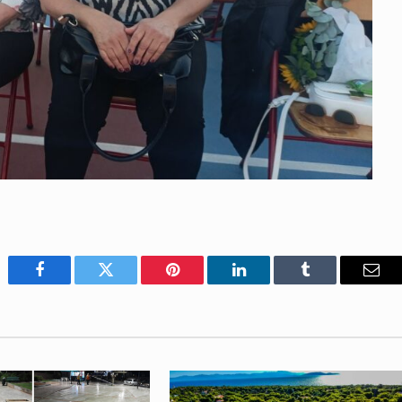
Facebook
Twitter
Pinterest
LinkedIn
Tumblr
Emai