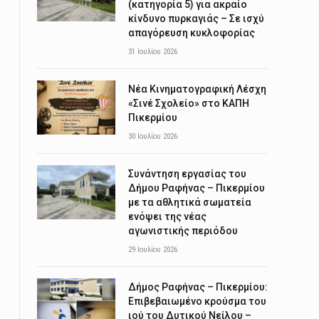
(κατηγορία 5) για ακραίο
κίνδυνο πυρκαγιάς – Σε ισχύ
απαγόρευση κυκλοφορίας
31 Ιουλίου 2026
Νέα Κινηματογραφική Λέσχη
«Σινέ Σχολείο» στο ΚΑΠΗ
Πικερμίου
30 Ιουλίου 2026
Συνάντηση εργασίας του
Δήμου Ραφήνας – Πικερμίου
με τα αθλητικά σωματεία
ενόψει της νέας
αγωνιστικής περιόδου
29 Ιουλίου 2026
Δήμος Ραφήνας – Πικερμίου:
Επιβεβαιωμένο κρούσμα του
ιού του Δυτικού Νείλου –