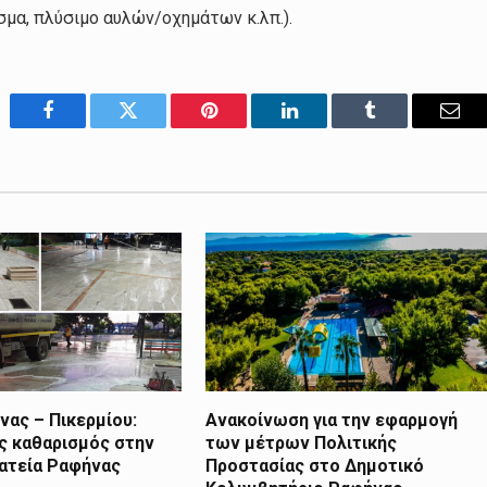
μα, πλύσιμο αυλών/οχημάτων κ.λπ.).
Facebook
Twitter
Pinterest
LinkedIn
Tumblr
Emai
ας – Πικερμίου:
Ανακοίνωση για την εφαρμογή
ς καθαρισμός στην
των μέτρων Πολιτικής
λατεία Ραφήνας
Προστασίας στο Δημοτικό