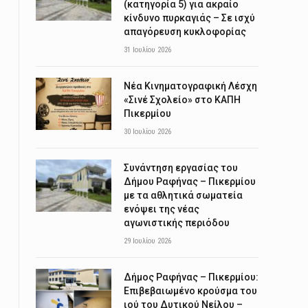
(κατηγορία 5) για ακραίο
κίνδυνο πυρκαγιάς – Σε ισχύ
απαγόρευση κυκλοφορίας
31 Ιουλίου 2026
Νέα Κινηματογραφική Λέσχη
«Σινέ Σχολείο» στο ΚΑΠΗ
Πικερμίου
30 Ιουλίου 2026
Συνάντηση εργασίας του
Δήμου Ραφήνας – Πικερμίου
με τα αθλητικά σωματεία
ενόψει της νέας
αγωνιστικής περιόδου
29 Ιουλίου 2026
Δήμος Ραφήνας – Πικερμίου:
Επιβεβαιωμένο κρούσμα του
ιού του Δυτικού Νείλου –