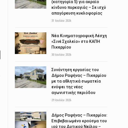
(κατηγορία 5) για ακραίο
κίνδυνο πυρκαγιάς – Σε ισχύ
απαγόρευση κυκλοφορίας
31 Ιουλίου 2026
Νέα Κινηματογραφική Λέσχη
«Σινέ Σχολείο» στο ΚΑΠΗ
Πικερμίου
30 Ιουλίου 2026
l
Συνάντηση εργασίας του
Δήμου Ραφήνας – Πικερμίου
με τα αθλητικά σωματεία
ενόψει της νέας
αγωνιστικής περιόδου
29 Ιουλίου 2026
Δήμος Ραφήνας – Πικερμίου:
Επιβεβαιωμένο κρούσμα του
ιού του Δυτικού Νείλου –