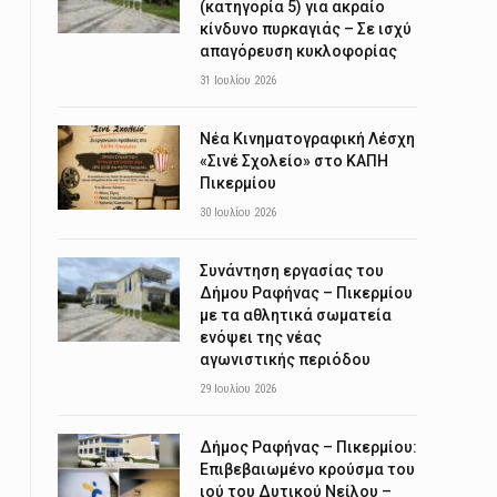
(κατηγορία 5) για ακραίο
κίνδυνο πυρκαγιάς – Σε ισχύ
απαγόρευση κυκλοφορίας
31 Ιουλίου 2026
Νέα Κινηματογραφική Λέσχη
«Σινέ Σχολείο» στο ΚΑΠΗ
Πικερμίου
30 Ιουλίου 2026
Συνάντηση εργασίας του
Δήμου Ραφήνας – Πικερμίου
με τα αθλητικά σωματεία
ενόψει της νέας
αγωνιστικής περιόδου
29 Ιουλίου 2026
Δήμος Ραφήνας – Πικερμίου:
Επιβεβαιωμένο κρούσμα του
ιού του Δυτικού Νείλου –