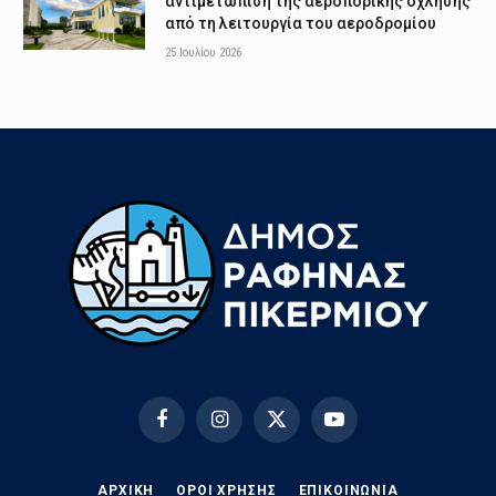
αντιμετώπιση της αεροπορικής όχλησης
από τη λειτουργία του αεροδρομίου
25 Ιουλίου 2026
Facebook
Instagram
X
YouTube
(Twitter)
ΑΡΧΙΚΗ
ΟΡΟΙ ΧΡΗΣΗΣ
EΠΙΚΟΙΝΩΝΊΑ