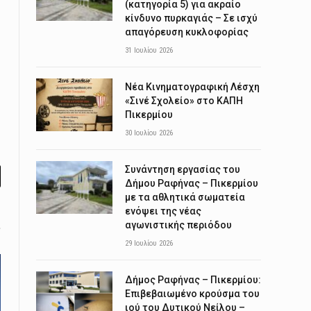
(κατηγορία 5) για ακραίο
κίνδυνο πυρκαγιάς – Σε ισχύ
απαγόρευση κυκλοφορίας
31 Ιουλίου 2026
Νέα Κινηματογραφική Λέσχη
«Σινέ Σχολείο» στο ΚΑΠΗ
Πικερμίου
30 Ιουλίου 2026
Συνάντηση εργασίας του
Δήμου Ραφήνας – Πικερμίου
l
με τα αθλητικά σωματεία
ενόψει της νέας
αγωνιστικής περιόδου
29 Ιουλίου 2026
Δήμος Ραφήνας – Πικερμίου:
Επιβεβαιωμένο κρούσμα του
ιού του Δυτικού Νείλου –