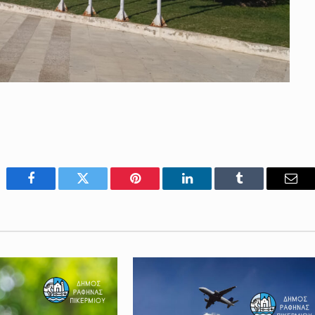
Facebook
Twitter
Pinterest
LinkedIn
Tumblr
Emai