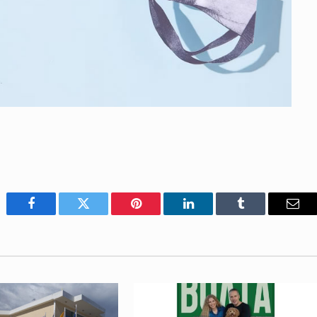
Facebook
Twitter
Pinterest
LinkedIn
Tumblr
Emai