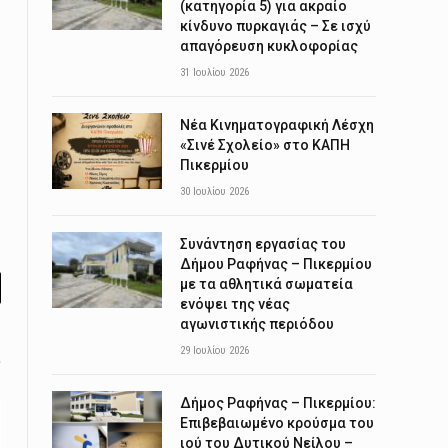
(κατηγορία 5) για ακραίο
κίνδυνο πυρκαγιάς – Σε ισχύ
απαγόρευση κυκλοφορίας
31 Ιουλίου 2026
Νέα Κινηματογραφική Λέσχη
«Σινέ Σχολείο» στο ΚΑΠΗ
Πικερμίου
30 Ιουλίου 2026
Συνάντηση εργασίας του
Δήμου Ραφήνας – Πικερμίου
με τα αθλητικά σωματεία
l
ενόψει της νέας
αγωνιστικής περιόδου
29 Ιουλίου 2026
Δήμος Ραφήνας – Πικερμίου:
Επιβεβαιωμένο κρούσμα του
ιού του Δυτικού Νείλου –