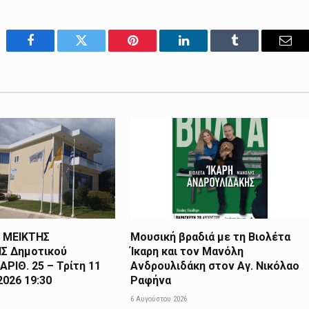
Facebook
Twitter
Pinterest
LinkedIn
Tumblr
Emai
 ΜΕΙΚΤΗΣ
Μουσική βραδιά με τη Βιολέτα
Σ Δημοτικού
Ίκαρη και τον Μανόλη
ΑΡΙΘ. 25 – Τρίτη 11
Ανδρουλιδάκη στον Αγ. Νικόλαο
026 19:30
Ραφήνα
6 Αυγούστου 2026