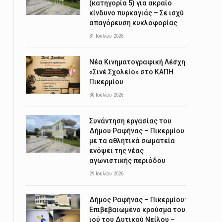
(κατηγορία 5) για ακραίο
κίνδυνο πυρκαγιάς – Σε ισχύ
απαγόρευση κυκλοφορίας
31 Ιουλίου 2026
Νέα Κινηματογραφική Λέσχη
«Σινέ Σχολείο» στο ΚΑΠΗ
Πικερμίου
30 Ιουλίου 2026
Συνάντηση εργασίας του
Δήμου Ραφήνας – Πικερμίου
με τα αθλητικά σωματεία
ενόψει της νέας
αγωνιστικής περιόδου
29 Ιουλίου 2026
Δήμος Ραφήνας – Πικερμίου:
Επιβεβαιωμένο κρούσμα του
ιού του Δυτικού Νείλου –