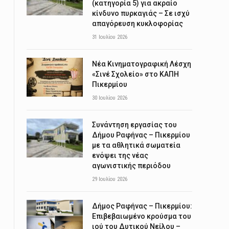
(κατηγορία 5) για ακραίο
κίνδυνο πυρκαγιάς – Σε ισχύ
απαγόρευση κυκλοφορίας
31 Ιουλίου 2026
Νέα Κινηματογραφική Λέσχη
«Σινέ Σχολείο» στο ΚΑΠΗ
Πικερμίου
30 Ιουλίου 2026
Συνάντηση εργασίας του
Δήμου Ραφήνας – Πικερμίου
με τα αθλητικά σωματεία
ενόψει της νέας
αγωνιστικής περιόδου
29 Ιουλίου 2026
Δήμος Ραφήνας – Πικερμίου:
Επιβεβαιωμένο κρούσμα του
ιού του Δυτικού Νείλου –