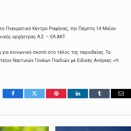
το Πνευματικό Κέντρο Ραφήνας, την Πέμπτη 14 Μαΐου
νικής ορχήστρας Λ.Σ. – ΕΛ.ΑΚΤ.
 για κοινωνικό σκοπό στο τέλος της περιοδείας. Τα
ατείου Ναυτικών Γονέων Παιδιών με Ειδικές Ανάγκες «Η
Facebook
Twitter
Pinterest
LinkedIn
Tumblr
Emai