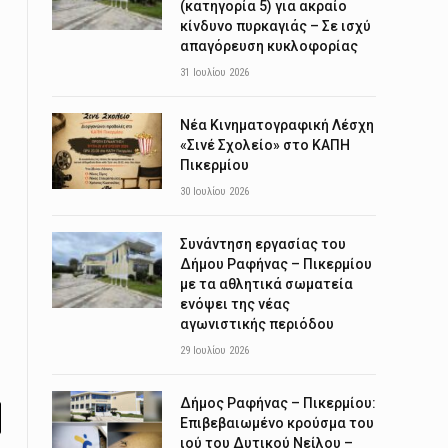
(κατηγορία 5) για ακραίο
κίνδυνο πυρκαγιάς – Σε ισχύ
απαγόρευση κυκλοφορίας
31 Ιουλίου 2026
Νέα Κινηματογραφική Λέσχη
«Σινέ Σχολείο» στο ΚΑΠΗ
Πικερμίου
30 Ιουλίου 2026
Συνάντηση εργασίας του
Δήμου Ραφήνας – Πικερμίου
με τα αθλητικά σωματεία
ενόψει της νέας
αγωνιστικής περιόδου
29 Ιουλίου 2026
Δήμος Ραφήνας – Πικερμίου:
Επιβεβαιωμένο κρούσμα του
l
ιού του Δυτικού Νείλου –