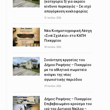
(κατηγορία 5) για ακραίο
κίνδυνο πυρκαγιάς – Σε ισχύ
απαγόρευση κυκλοφορίας
31 Ιουλίου 2026
Νέα Κινηματογραφική Λέσχη
«Σινέ Σχολείο» στο ΚΑΠΗ
Πικερμίου
30 Ιουλίου 2026
Συνάντηση εργασίας του
Δήμου Ραφήνας – Πικερμίου
με τα αθλητικά σωματεία
ενόψει της νέας
αγωνιστικής περιόδου
29 Ιουλίου 2026
Δήμος Ραφήνας – Πικερμίου:
Επιβεβαιωμένο κρούσμα του
ιού του Δυτικού Νείλου –