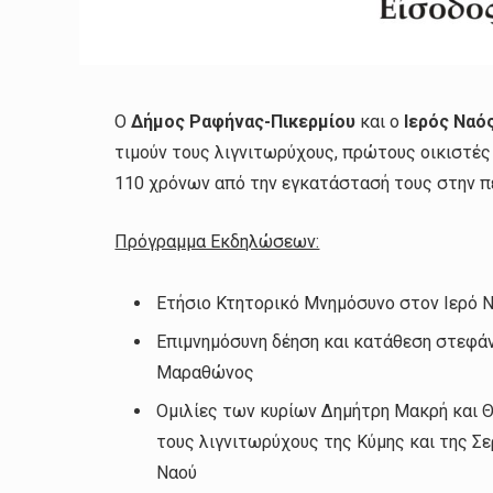
Ο
Δήμος Ραφήνας-Πικερμίου
και ο
Ιερός Ναό
τιμούν τους λιγνιτωρύχους, πρώτους οικιστές
110 χρόνων από την εγκατάστασή τους στην π
Πρόγραμμα Εκδηλώσεων:
Ετήσιο Κτητορικό Μνημόσυνο στον Ιερό 
Επιμνημόσυνη δέηση και κατάθεση στεφά
Μαραθώνος
Ομιλίες των κυρίων Δημήτρη Μακρή και Θ
τους λιγνιτωρύχους της Κύμης και της Σε
Ναού