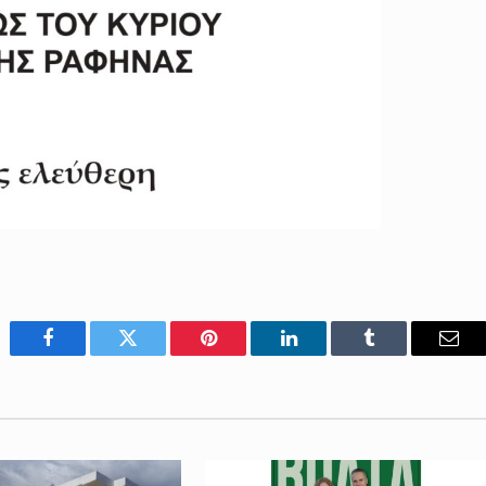
Facebook
Twitter
Pinterest
LinkedIn
Tumblr
Emai