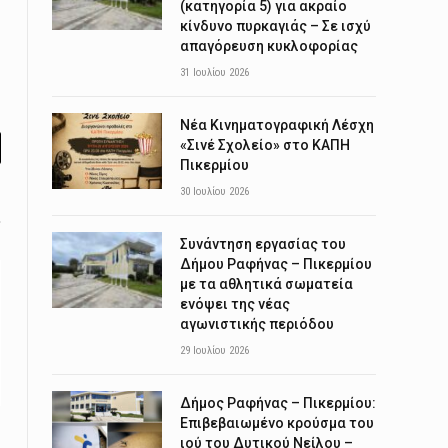
(κατηγορία 5) για ακραίο
κίνδυνο πυρκαγιάς – Σε ισχύ
απαγόρευση κυκλοφορίας
31 Ιουλίου 2026
Νέα Κινηματογραφική Λέσχη
«Σινέ Σχολείο» στο ΚΑΠΗ
l
Πικερμίου
30 Ιουλίου 2026
Συνάντηση εργασίας του
Δήμου Ραφήνας – Πικερμίου
με τα αθλητικά σωματεία
ενόψει της νέας
αγωνιστικής περιόδου
29 Ιουλίου 2026
Δήμος Ραφήνας – Πικερμίου:
Επιβεβαιωμένο κρούσμα του
ιού του Δυτικού Νείλου –