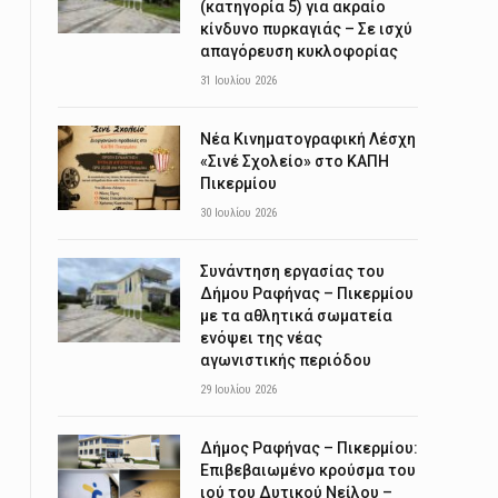
(κατηγορία 5) για ακραίο
κίνδυνο πυρκαγιάς – Σε ισχύ
απαγόρευση κυκλοφορίας
31 Ιουλίου 2026
Νέα Κινηματογραφική Λέσχη
«Σινέ Σχολείο» στο ΚΑΠΗ
Πικερμίου
30 Ιουλίου 2026
Συνάντηση εργασίας του
Δήμου Ραφήνας – Πικερμίου
με τα αθλητικά σωματεία
ενόψει της νέας
αγωνιστικής περιόδου
29 Ιουλίου 2026
Δήμος Ραφήνας – Πικερμίου:
Επιβεβαιωμένο κρούσμα του
ιού του Δυτικού Νείλου –