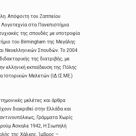
όλη. Απόφοιτη του Ζαππείου
ι Λογοτεχνία στα Πανεπιστήμια
τυχιακές της σπουδές με υποτροφία
τήμιο του Birmingham της Μεγάλης
αι Νεοελληνικών Σπουδών. Το 2004
 διδακτορικής της διατριβής, με
την ελληνική εκπαίδευση της Πόλης
α Ιστορικών Μελετών (ΙΔ.ΙΣ.ΜΕ.)
ιστημονικές μελέτες και άρθρα
έχουν διακριθεί στην Ελλάδα και
αντινουπόλεως, Γράμματα Χωρίς
υρούμ Άσκαλε 1942, Η Σιωπηλή
χολής της Χάλκης, Ίμβρος –