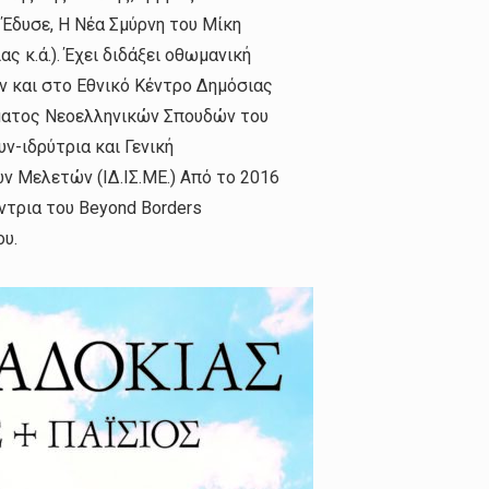
 Έδυσε, Η Νέα Σμύρνη του Μίκη
 κ.ά.). Έχει διδάξει οθωμανική
ν και στο Εθνικό Κέντρο Δημόσιας
ήματος Νεοελληνικών Σπουδών του
ν-ιδρύτρια και Γενική
ν Μελετών (ΙΔ.ΙΣ.ΜΕ.) Από το 2016
ύντρια του Beyond Borders
ου.