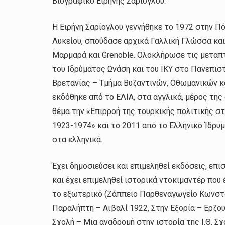
Βιογραφικό Ειρήνης Σαρίογλου:
Η Ειρήνη Σαρίογλου γεννήθηκε το 1972 στην Π
Λυκείου, σπούδασε αρχικά Γαλλική Γλώσσα κα
Μαρμαρά και Grenoble. Ολοκλήρωσε τις μεταπ
του Ιδρύματος Ωνάση και του ΙΚΥ στο Πανεπισ
Βρετανίας – Τμήμα Βυζαντινών, Οθωμανικών κ
εκδόθηκε από το ΕΛΙΑ, στα αγγλικά, μέρος της
θέμα την «Επιρροή της τουρκικής πολιτικής σ
1923-1974» και το 2011 από το Ελληνικό Ίδρυμ
στα ελληνικά.
Έχει δημοσιεύσει και επιμεληθεί εκδόσεις, επ
και έχει επιμεληθεί ιστορικά ντοκιμαντέρ που 
το εξωτερικό (Ζάππειο Παρθεναγωγείο Κωνστ
Παραλήπτη – Αϊβαλί 1922, Στην Εξορία – Ερζο
Σχολή – Μια αναδρομή στην ιστορία της Ι.Θ. Σ