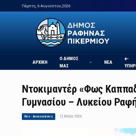
Πέμπτη, 6 Αυγούστου,2026
Ο ΔΗΜΟΣ
e-
ΑΡΧΙΚΗ
ΝΕΑ
ΜΑΣ
ΥΠΗΡ
Nτοκιμαντέρ «Φως Καππαδ
Γυμνασίου – Λυκείου Ραφ
12 Μαΐου 2026
Νέα - Ανακοινώσεις