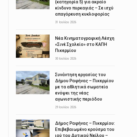
(κατηγορία 5) για ακραίο
κίνδυνο πυρκαγιάς – Σε ισχύ
απαγόρευση κυκλοφορίας
31 Ιουλίου 2026
Νέα Κινηματογραφική Λέσχη
«Σινέ Σχολείο» στο ΚΑΠΗ
Πικερμίου
30 Ιουλίου 2026
Συνάντηση εργασίας του
Δήμου Ραφήνας – Πικερμίου
με τα αθλητικά σωματεία
ενόψει της νέας
αγωνιστικής περιόδου
29 Ιουλίου 2026
Δήμος Ραφήνας – Πικερμίου:
Επιβεβαιωμένο κρούσμα του
ιού του Δυτικού Νείλου –