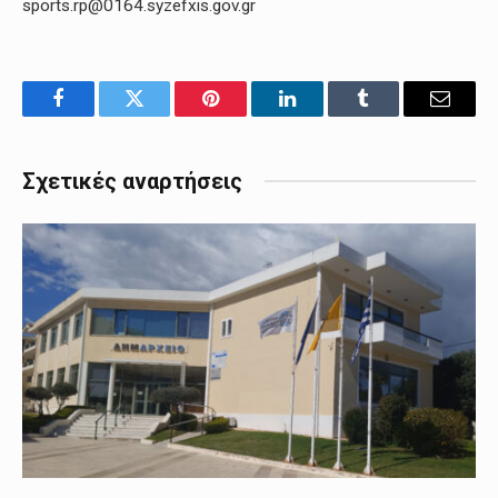
sports.rp@0164.syzefxis.gov.gr
Facebook
Twitter
Pinterest
LinkedIn
Tumblr
Email
Σχετικές αναρτήσεις