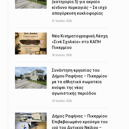
(κατηγορία 5) για ακραίο
κίνδυνο πυρκαγιάς – Σε ισχύ
απαγόρευση κυκλοφορίας
31 Ιουλίου 2026
Νέα Κινηματογραφική Λέσχη
«Σινέ Σχολείο» στο ΚΑΠΗ
Πικερμίου
30 Ιουλίου 2026
Συνάντηση εργασίας του
Δήμου Ραφήνας – Πικερμίου
με τα αθλητικά σωματεία
ενόψει της νέας
αγωνιστικής περιόδου
29 Ιουλίου 2026
Δήμος Ραφήνας – Πικερμίου:
Επιβεβαιωμένο κρούσμα του
ιού του Δυτικού Νείλου –