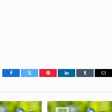
Facebook
Twitter
Pinterest
LinkedIn
Tumblr
Emai