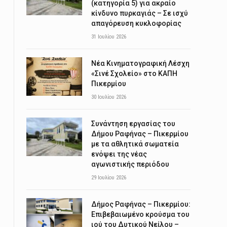
(κατηγορία 5) για ακραίο
κίνδυνο πυρκαγιάς – Σε ισχύ
απαγόρευση κυκλοφορίας
31 Ιουλίου 2026
Νέα Κινηματογραφική Λέσχη
«Σινέ Σχολείο» στο ΚΑΠΗ
Πικερμίου
30 Ιουλίου 2026
Συνάντηση εργασίας του
Δήμου Ραφήνας – Πικερμίου
με τα αθλητικά σωματεία
ενόψει της νέας
αγωνιστικής περιόδου
29 Ιουλίου 2026
Δήμος Ραφήνας – Πικερμίου:
Επιβεβαιωμένο κρούσμα του
ιού του Δυτικού Νείλου –