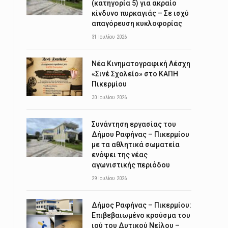
(κατηγορία 5) για ακραίο
κίνδυνο πυρκαγιάς – Σε ισχύ
απαγόρευση κυκλοφορίας
31 Ιουλίου 2026
Νέα Κινηματογραφική Λέσχη
«Σινέ Σχολείο» στο ΚΑΠΗ
Πικερμίου
30 Ιουλίου 2026
Συνάντηση εργασίας του
Δήμου Ραφήνας – Πικερμίου
με τα αθλητικά σωματεία
ενόψει της νέας
αγωνιστικής περιόδου
29 Ιουλίου 2026
Δήμος Ραφήνας – Πικερμίου:
Επιβεβαιωμένο κρούσμα του
ιού του Δυτικού Νείλου –