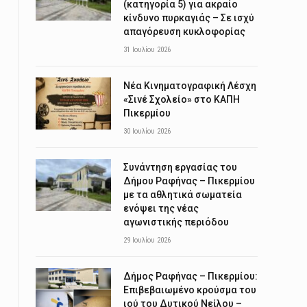
(κατηγορία 5) για ακραίο
κίνδυνο πυρκαγιάς – Σε ισχύ
απαγόρευση κυκλοφορίας
31 Ιουλίου 2026
Νέα Κινηματογραφική Λέσχη
«Σινέ Σχολείο» στο ΚΑΠΗ
Πικερμίου
30 Ιουλίου 2026
Συνάντηση εργασίας του
Δήμου Ραφήνας – Πικερμίου
με τα αθλητικά σωματεία
ενόψει της νέας
αγωνιστικής περιόδου
29 Ιουλίου 2026
Δήμος Ραφήνας – Πικερμίου:
Επιβεβαιωμένο κρούσμα του
ιού του Δυτικού Νείλου –