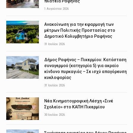
πλατεία Ραφήνας
1 Αυγούστου 2026
Ανακοίνωση για την εφαρμογή των
μέτρων Πολιτικής Προστασίας στο
Δημοτικό Κολυμβητήριο Ραφήνας
31 Ιουλίου 2026
Δήμος Ραφήνας – Πικερμίου: Κατάσταση
συναγερμού (κατηγορία 5) για ακραίο
κίνδυνο πυρκαγιάς – Σε ισχύ απαγόρευση
κυκλοφορίας
31 Ιουλίου 2026
Νέα Κινηματογραφική Λέσχη «Σινέ
Σχολείο» στο ΚΑΠΗ Πικερμίου
30 Ιουλίου 2026
Συνάντηση εργασίας του Δήμου Ραφήνας