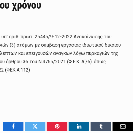
νου χρόνου
π’ αριθ. πρωτ. 25445/9-12-2022 Ανακοίνωσης του
ιών (3) ατόμων με σύμβαση εργασίας ιδιωτικού δικαίου
βλεπτων και επειγουσών αναγκών λόγω πυρκαγιών της
ου άρθρου 36 του Ν.4765/2021 (Φ.Ε.Κ. Α΄/6), όπως
2 (ΦΕΚ Α’112)
Facebook
Twitter
Pinterest
LinkedIn
Tumblr
Emai