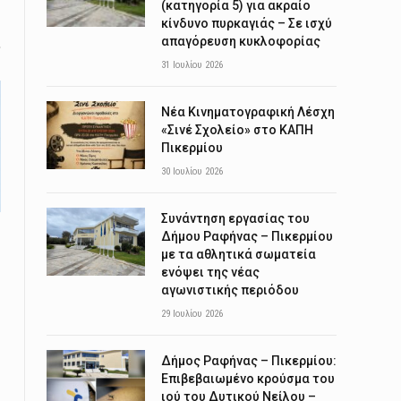
(κατηγορία 5) για ακραίο
κίνδυνο πυρκαγιάς – Σε ισχύ
απαγόρευση κυκλοφορίας
31 Ιουλίου 2026
Νέα Κινηματογραφική Λέσχη
«Σινέ Σχολείο» στο ΚΑΠΗ
Πικερμίου
30 Ιουλίου 2026
Συνάντηση εργασίας του
Δήμου Ραφήνας – Πικερμίου
με τα αθλητικά σωματεία
ενόψει της νέας
αγωνιστικής περιόδου
29 Ιουλίου 2026
Δήμος Ραφήνας – Πικερμίου:
Επιβεβαιωμένο κρούσμα του
ιού του Δυτικού Νείλου –