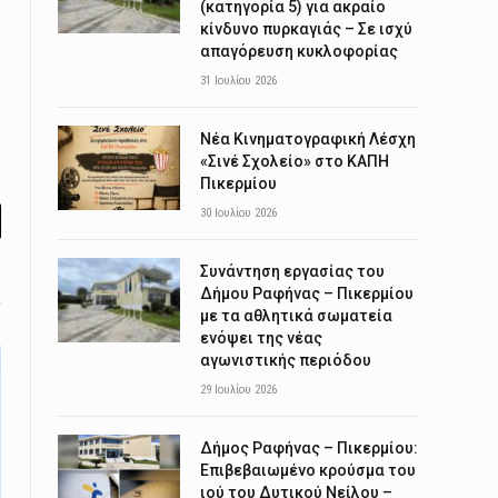
(κατηγορία 5) για ακραίο
κίνδυνο πυρκαγιάς – Σε ισχύ
απαγόρευση κυκλοφορίας
31 Ιουλίου 2026
Νέα Κινηματογραφική Λέσχη
«Σινέ Σχολείο» στο ΚΑΠΗ
Πικερμίου
30 Ιουλίου 2026
l
Συνάντηση εργασίας του
Δήμου Ραφήνας – Πικερμίου
με τα αθλητικά σωματεία
ενόψει της νέας
αγωνιστικής περιόδου
29 Ιουλίου 2026
Δήμος Ραφήνας – Πικερμίου:
Επιβεβαιωμένο κρούσμα του
ιού του Δυτικού Νείλου –