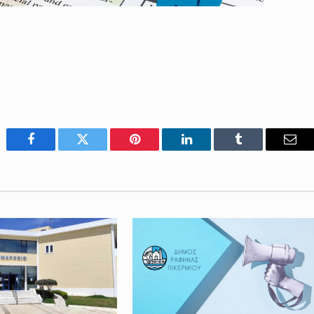
Facebook
Twitter
Pinterest
LinkedIn
Tumblr
Emai