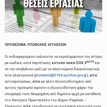
ΠΡΟΘΕΣΜΙΑ ΥΠΟΒΟΛΗΣ ΑΙΤΗΣΕΩΝ:
Οι ενδιαφερόμενοι καλούνται να συμπληρώσουν την αίτηση
ΔΕ/ΥΕ
με κωδικό, κατά περίπτωση,
εντυπο ασεπ ΣΟΧ 2
και
να την υποβάλουν μαζί με τα απαιτούμενα δικαιολογητικά,
είτε ηλεκτρονικά (
protokolo@0164.syzefxis.gov.gr
),
είτε
αυτοπροσώπως,
είτε
με άλλο εξουσιοδοτημένο από
αυτούς πρόσωπο εφόσον η εξουσιοδότηση φέρει την
υπογραφή τους θεωρημένη από δημόσια αρχή με κατάθεση
στο Κεντρικό Πρωτόκολλο του Δήμου Ραφήνας –
Πικερμίου,
είτε
ταχυδρομικά με συστημένη επιστολή στην