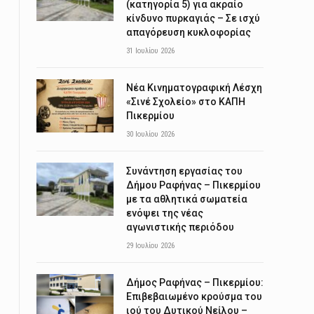
(κατηγορία 5) για ακραίο
κίνδυνο πυρκαγιάς – Σε ισχύ
απαγόρευση κυκλοφορίας
31 Ιουλίου 2026
Νέα Κινηματογραφική Λέσχη
«Σινέ Σχολείο» στο ΚΑΠΗ
Πικερμίου
30 Ιουλίου 2026
Συνάντηση εργασίας του
Δήμου Ραφήνας – Πικερμίου
με τα αθλητικά σωματεία
ενόψει της νέας
αγωνιστικής περιόδου
29 Ιουλίου 2026
Δήμος Ραφήνας – Πικερμίου:
Επιβεβαιωμένο κρούσμα του
ιού του Δυτικού Νείλου –