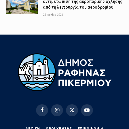
αντιμετώπιση της αεροπορικής όχλησης
από τη λειτουργία του αεροδρομίου
25 Ιουλίου 2026
Facebook
Instagram
X
YouTube
(Twitter)
ΑΡΧΙΚΗ
ΟΡΟΙ ΧΡΗΣΗΣ
EΠΙΚΟΙΝΩΝΊΑ