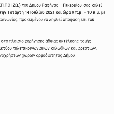
ΕΠ.ΠΟΙ.ΖΩ.)
του Δήμου Ραφήνας – Πικερμίου, σας καλεί
τη
ν Τετάρτη 14 Ιουλίου 2021
και ώρ
α 9 π.μ. – 10 π.μ.
με
ινωνίας, προκειμένου να ληφθεί απόφαση επί του
 στο πλαίσιο χορήγησης άδειας εκτέλεσης τομής
ικτύου τηλεπικοινωνιακών καλωδίων και φρεατίων,
ινοχρήστων χώρων αρμοδιότητας Δήμου.