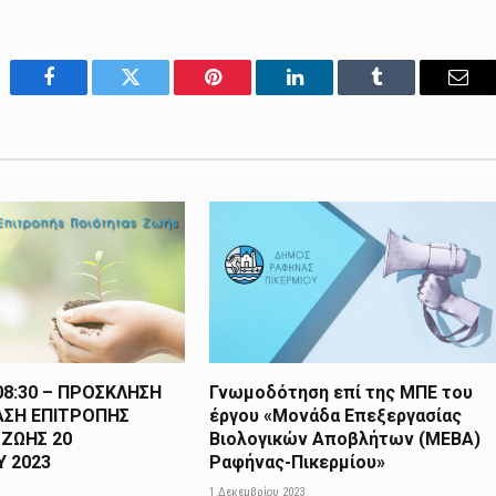
Facebook
Twitter
Pinterest
LinkedIn
Tumblr
Emai
 08:30 – ΠΡΟΣΚΛΗΣΗ
Γνωμοδότηση επί της ΜΠΕ του
ΑΣΗ ΕΠΙΤΡΟΠΗΣ
έργου «Μονάδα Επεξεργασίας
ΖΩΗΣ 20
Βιολογικών Αποβλήτων (ΜΕΒΑ)
 2023
Ραφήνας-Πικερμίου»
1 Δεκεμβρίου 2023