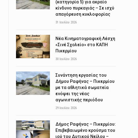
(κατηγορία 5) για ακραίο
κίνδυνο πυρκαγιάς – Σε ισχύ
απαγόρευση κυκλοφορίας
31 Ιουλίου 2026
Νέα Κινηματογραφική Λέσχη
«Σινέ Σχολείο» στο ΚΑΠΗ
Πικερμίου
30 Ιουλίου 2026
Συνάντηση εργασίας του
Δήμου Ραφήνας – Πικερμίου
με τα αθλητικά σωματεία
ενόψει της νέας
αγωνιστικής περιόδου
29 Ιουλίου 2026
Δήμος Ραφήνας – Πικερμίου:
Επιβεβαιωμένο κρούσμα του
ιού του Δυτικού Νείλου –