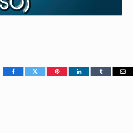
Facebook
Twitter
Pinterest
LinkedIn
Tumblr
Emai