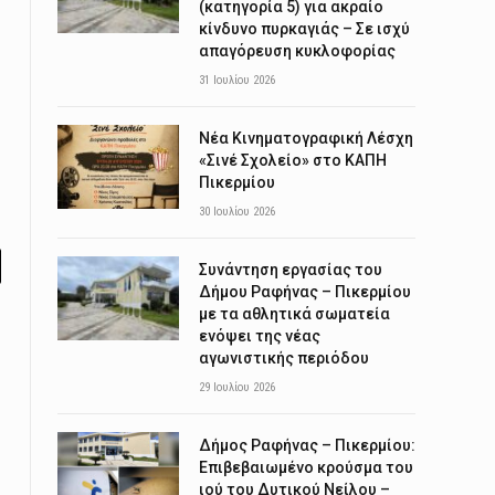
(κατηγορία 5) για ακραίο
κίνδυνο πυρκαγιάς – Σε ισχύ
απαγόρευση κυκλοφορίας
31 Ιουλίου 2026
Νέα Κινηματογραφική Λέσχη
«Σινέ Σχολείο» στο ΚΑΠΗ
Πικερμίου
30 Ιουλίου 2026
Συνάντηση εργασίας του
l
Δήμου Ραφήνας – Πικερμίου
με τα αθλητικά σωματεία
ενόψει της νέας
αγωνιστικής περιόδου
29 Ιουλίου 2026
Δήμος Ραφήνας – Πικερμίου:
Επιβεβαιωμένο κρούσμα του
ιού του Δυτικού Νείλου –