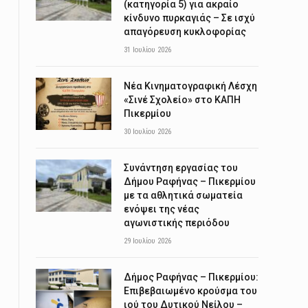
(κατηγορία 5) για ακραίο
κίνδυνο πυρκαγιάς – Σε ισχύ
απαγόρευση κυκλοφορίας
31 Ιουλίου 2026
Νέα Κινηματογραφική Λέσχη
«Σινέ Σχολείο» στο ΚΑΠΗ
Πικερμίου
30 Ιουλίου 2026
Συνάντηση εργασίας του
Δήμου Ραφήνας – Πικερμίου
με τα αθλητικά σωματεία
ενόψει της νέας
αγωνιστικής περιόδου
29 Ιουλίου 2026
Δήμος Ραφήνας – Πικερμίου:
Επιβεβαιωμένο κρούσμα του
ιού του Δυτικού Νείλου –