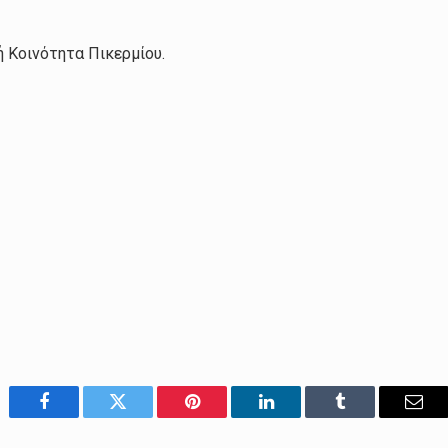
 Κοινότητα Πικερμίου.
Facebook
Twitter
Pinterest
LinkedIn
Tumblr
Emai