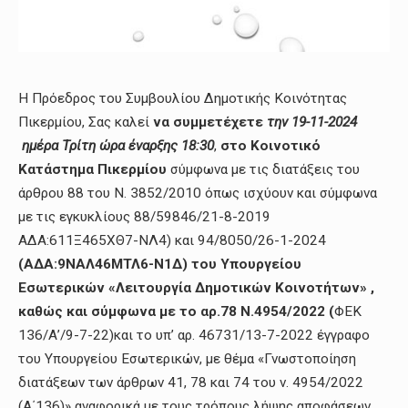
H Πρόεδρος του Συμβουλίου Δημοτικής Κοινότητας
Πικερμίου, Σας καλεί
να συμμετέχετε
την 19-11-2024
ημέρα Τρίτη ώρα έναρξης 18:30
,
στο Κοινοτικό
Κατάστημα Πικερμίου
σύμφωνα με τις διατάξεις του
άρθρου 88 του Ν. 3852/2010 όπως ισχύουν και σύμφωνα
με τις εγκυκλίους 88/59846/21-8-2019
ΑΔΑ:611Ξ465ΧΘ7-ΝΛ4) και 94/8050/26-1-2024
(ΑΔΑ:9ΝΑΛ46ΜΤΛ6-Ν1Δ) του Υπουργείου
Εσωτερικών «Λειτουργία Δημοτικών Κοινοτήτων» ,
καθώς και σύμφωνα με το αρ.78 Ν.4954/2022 (
ΦΕΚ
136/Α’/9-7-22)και το υπ’ αρ. 46731/13-7-2022 έγγραφο
του Υπουργείου Εσωτερικών, με θέμα «Γνωστοποίηση
διατάξεων των άρθρων 41, 78 και 74 του ν. 4954/2022
(Α΄136)» αναφορικά με τους τρόπους λήψης αποφάσεων