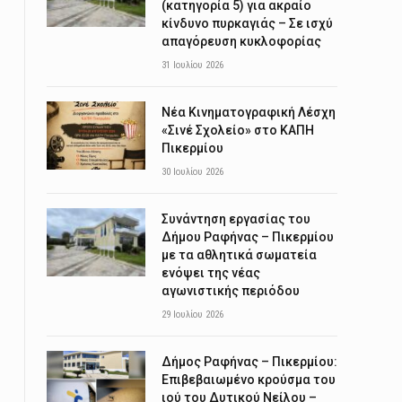
(κατηγορία 5) για ακραίο
κίνδυνο πυρκαγιάς – Σε ισχύ
απαγόρευση κυκλοφορίας
31 Ιουλίου 2026
Νέα Κινηματογραφική Λέσχη
«Σινέ Σχολείο» στο ΚΑΠΗ
Πικερμίου
30 Ιουλίου 2026
Συνάντηση εργασίας του
Δήμου Ραφήνας – Πικερμίου
με τα αθλητικά σωματεία
ενόψει της νέας
αγωνιστικής περιόδου
29 Ιουλίου 2026
Δήμος Ραφήνας – Πικερμίου:
Επιβεβαιωμένο κρούσμα του
ιού του Δυτικού Νείλου –