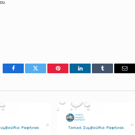
ου.
Facebook
Twitter
Pinterest
LinkedIn
Tumblr
Emai