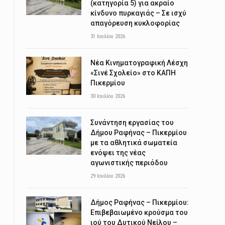
(κατηγορία 5) για ακραίο
κίνδυνο πυρκαγιάς – Σε ισχύ
απαγόρευση κυκλοφορίας
31 Ιουλίου 2026
Νέα Κινηματογραφική Λέσχη
«Σινέ Σχολείο» στο ΚΑΠΗ
Πικερμίου
30 Ιουλίου 2026
Συνάντηση εργασίας του
Δήμου Ραφήνας – Πικερμίου
με τα αθλητικά σωματεία
ενόψει της νέας
αγωνιστικής περιόδου
29 Ιουλίου 2026
Δήμος Ραφήνας – Πικερμίου:
Επιβεβαιωμένο κρούσμα του
ιού του Δυτικού Νείλου –