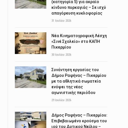
(κατηγορία 5) για ακραίο
κίνδυνο πυρκαγιάς – Σε ισχύ
απαγόρευση κυκλοφορίας
31 Ιουλίου 2026
Νέα Κινηματογραφική Λέσχη
«Σινέ Σχολείο» στο ΚΑΠΗ
Πικερμίου
30 Ιουλίου 2026
Συνάντηση εργασίας του
Δήμου Ραφήνας – Πικερμίου
με τα αθλητικά σωματεία
ενόψει της νέας
αγωνιστικής περιόδου
29 Ιουλίου 2026
Δήμος Ραφήνας – Πικερμίου:
Επιβεβαιωμένο κρούσμα του
ιού του Δυτικού Νείλου –