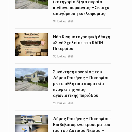
(κατηγορία 5) για ακραίο
κίνδυνο πυρκαγιάς – Σε ισχύ
απαγόρευση κυκλοφορίας
31 Ιουλίου 2026
Νέα Κινηματογραφική Λέσχη
«Σινέ Σχολείο» στο ΚΑΠΗ
Πικερμίου
30 Ιουλίου 2026
Συνάντηση εργασίας του
Δήμου Ραφήνας – Πικερμίου
με τα αθλητικά σωματεία
ενόψει της νέας
αγωνιστικής περιόδου
29 Ιουλίου 2026
Δήμος Ραφήνας – Πικερμίου:
Επιβεβαιωμένο κρούσμα του
ιού του Δυτικού Νείλου –