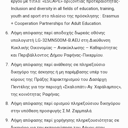
έργου με τίτλο: «ESCAPE» οριζόντιας προτεραιότητας-
Inclusion and diversity in all fields of education, training,
youth and sport στο πλαίσιο της πρόσκλησης : Erasmus
+ Cooperation Partnerships for Adult Education.
Λήψη απόφασης περί αποδοχής δωρεάς οθόνης
υπολογιστή LG-32MN500M-B.AEU στη Διεύθυνση
Κυκλικής Οικονομίας – Ανακύκλωσης – Καθαριότητας
και Περιβάλλοντος Δήμου Ραφήνας-Πικερμίου.
Λήψη απόφασης περί ανάθεσης σε πληρεξούσιο
δικηγόρο της άσκησης ή μη παρέμβασης υπέρ του
κύρους της Πράξης Χαρακτηρισμού του Δασάρχη
Πεντέλης για την περιοχή «Σκαλοπάτι-Αγ. Χαράλαμπος»,
της κοινότητας Ραφήνας.
Λήψη απόφασης περί ορισμού πληρεξούσιου δικηγόρου
στην υπόθεση προσφυγής Σ.Μ. Ζαρμπαλά.
Λήψη απόφασης περί χορήγησης πληρεξουσιότητας σε
δικηγόρο για την εκπροσώπηση του Δήμου στην