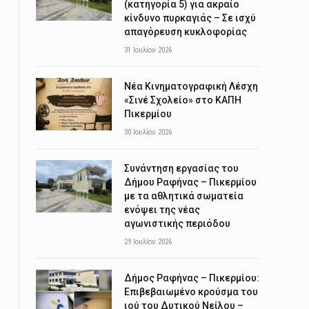
(κατηγορία 5) για ακραίο
κίνδυνο πυρκαγιάς – Σε ισχύ
απαγόρευση κυκλοφορίας
31 Ιουλίου 2026
Νέα Κινηματογραφική Λέσχη
«Σινέ Σχολείο» στο ΚΑΠΗ
Πικερμίου
30 Ιουλίου 2026
Συνάντηση εργασίας του
Δήμου Ραφήνας – Πικερμίου
με τα αθλητικά σωματεία
ενόψει της νέας
αγωνιστικής περιόδου
29 Ιουλίου 2026
Δήμος Ραφήνας – Πικερμίου:
Επιβεβαιωμένο κρούσμα του
ιού του Δυτικού Νείλου –