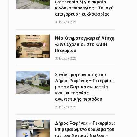
(κατηγορία 5) για ακραίο
κίνδυνο πυρκαγιάς – Σε ισχύ
απαγόρευση κυκλοφορίας
31 Ιουλίου 2026
Νέα Κινηματογραφική Λέσχη
«Σινέ Σχολείο» στο ΚΑΠΗ
Πικερμίου
30 Ιουλίου 2026
Συνάντηση εργασίας του
Δήμου Ραφήνας – Πικερμίου
με τα αθλητικά σωματεία
ενόψει της νέας
αγωνιστικής περιόδου
29 Ιουλίου 2026
Δήμος Ραφήνας – Πικερμίου:
Επιβεβαιωμένο κρούσμα του
ιού του Δυτικού Νείλου –