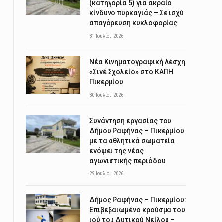
(κατηγορία 5) για ακραίο
κίνδυνο πυρκαγιάς – Σε ισχύ
απαγόρευση κυκλοφορίας
31 Ιουλίου 2026
Νέα Κινηματογραφική Λέσχη
«Σινέ Σχολείο» στο ΚΑΠΗ
Πικερμίου
30 Ιουλίου 2026
Συνάντηση εργασίας του
Δήμου Ραφήνας – Πικερμίου
με τα αθλητικά σωματεία
ενόψει της νέας
αγωνιστικής περιόδου
29 Ιουλίου 2026
Δήμος Ραφήνας – Πικερμίου:
Επιβεβαιωμένο κρούσμα του
ιού του Δυτικού Νείλου –